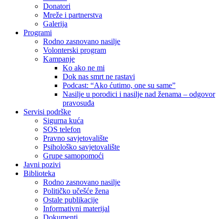
Donatori
Mreže i partnerstva
Galerija
Programi
Rodno zasnovano nasilje
Volonterski program
Kampanje
Ko ako ne mi
Dok nas smrt ne rastavi
Podcast: “Ako ćutimo, one su same”
Nasilje u porodici i nasilje nad ženama – odgovor
pravosuđa
Servisi podrške
Sigurna kuća
SOS telefon
Pravno savjetovalište
Psihološko savjetovalište
Grupe samopomoći
Javni pozivi
Biblioteka
Rodno zasnovano nasilje
Političko učešće žena
Ostale publikacije
Informativni materijal
Dokumenti