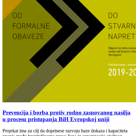
Prevencija i borba protiv rodno zasnovanog nasilja
u procesu pristupanja BiH Evropskoj uniji
Projekat ima za cilj da doprinese razvoju baze dokaza i kapaciteta