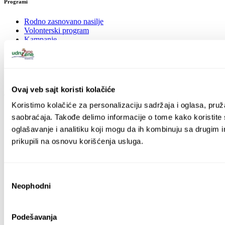
Programi
Rodno zasnovano nasilje
Volonterski program
Kampanje
Rodno zasnovano nasilje
Volonterski program
Kampanje
Ovaj veb sajt koristi kolačiće
O nama
Koristimo kolačiće za personalizaciju sadržaja i oglasa, pruža
Misija i rad
saobraćaja. Takođe delimo informacije o tome kako koristite 
Upravni odbor
oglašavanje i analitiku koji mogu da ih kombinuju sa drugim in
Naš tim
prikupili na osnovu korišćenja usluga.
Donatori
Mreže i partnerstva
Galerija
Избор
Misija i rad
Neophodni
Upravni odbor
сагласности
Naš tim
Donatori
Mreže i partnerstva
Podešavanja
Galerija