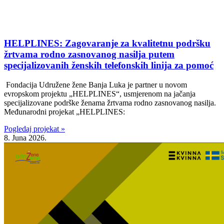
HELPLINES: Zagovaranje za kvalitetnu podršku
žrtvama rodno zasnovanog nasilja putem
specijalizovanih ženskih telefonskih linija za pomoć
Fondacija Udružene žene Banja Luka je partner u novom
evropskom projektu „HELPLINES“, usmjerenom na jačanja
specijalizovane podrške ženama žrtvama rodno zasnovanog nasilja.
Međunarodni projekat „HELPLINES:
Pogledaj projekat »
8. Juna 2026.