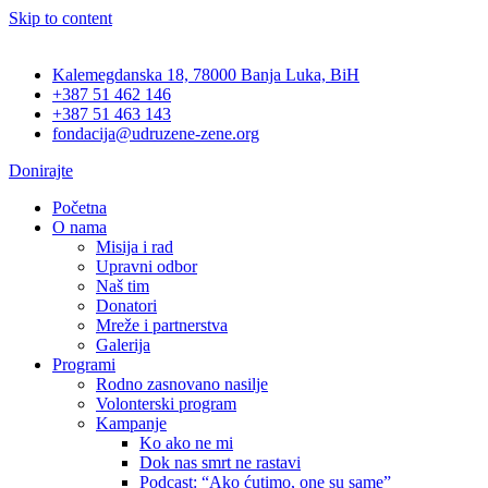
Skip to content
Kalemegdanska 18, 78000 Banja Luka, BiH
+387 51 462 146
+387 51 463 143
fondacija@udruzene-zene.org
Donirajte
Početna
O nama
Misija i rad
Upravni odbor
Naš tim
Donatori
Mreže i partnerstva
Galerija
Programi
Rodno zasnovano nasilje
Volonterski program
Kampanje
Ko ako ne mi
Dok nas smrt ne rastavi
Podcast: “Ako ćutimo, one su same”