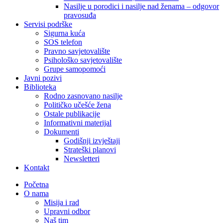
Nasilje u porodici i nasilje nad ženama – odgovor
pravosuđa
Servisi podrške
Sigurna kuća
SOS telefon
Pravno savjetovalište
Psihološko savjetovalište
Grupe samopomoći
Javni pozivi
Biblioteka
Rodno zasnovano nasilje
Političko učešće žena
Ostale publikacije
Informativni materijal
Dokumenti
Godišnji izvještaji
Strateški planovi
Newsletteri
Kontakt
Početna
O nama
Misija i rad
Upravni odbor
Naš tim