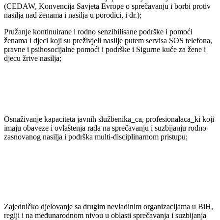
(CEDAW, Konvencija Savjeta Evrope o sprečavanju i borbi protiv
nasilja nad ženama i nasilja u porodici, i dr.);
Pružanje kontinuirane i rodno senzibilisane podrške i pomoći
ženama i djeci koji su preživjeli nasilje putem servisa SOS telefona,
pravne i psihosocijalne pomoći i podrške i Sigurne kuće za žene i
djecu žrtve nasilja;
Osnaživanje kapaciteta javnih službenika_ca, profesionalaca_ki koji
imaju obaveze i ovlaštenja rada na sprečavanju i suzbijanju rodno
zasnovanog nasilja i podrška multi-disciplinarnom pristupu;
Zajedničko djelovanje sa drugim nevladinim organizacijama u BiH,
regiji i na međunarodnom nivou u oblasti sprečavanja i suzbijanja