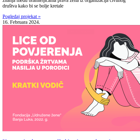
znanja među braniteljicama prava žena iz organizacija civilnog
društva kako bi se bolje kretale
Pogledaj projekat »
16. Februara 2024.