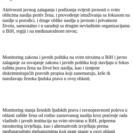
Aktivnosti javnog zalaganja i podizanja svijesti javnosti o svim
oblicima nasilja protiv žena, i provođenje istraživanja sa fokusom na
nasilje u porodici, i druge oblike nasilja u javnom i privatnom
životu, samostalno i u saradnji sa drugim nevladinim organizacijama
u BiH, regiji i na međunarodnom nivou;
Monitoring zakona i javnih politika na svim nivoima u BiH i javno
zalaganje za usvajanje zakona i javnih politika koji stavljaju u fokus
zaštitu prava žena na život bez nasilja, kao i izmjene
diskriminirajućih pravnih propisa koji zanemaruju, krše ili
narušavaju ženska ljudska prava u ovoj oblasti;
Monitoring stanja ženskih ljudskih prava i ravnopravnosti polova u
oblasti zaštite žena od rodno zasnovanog nasilja kroz praćenje rada
vladinih i javnih institucija na svim nivoima u BiH, priprema
monitoring izvještaja, kao i alternativnih izvještaja prema
međunarodnim mehanizmima koji prate stanje u ovoj oblasti