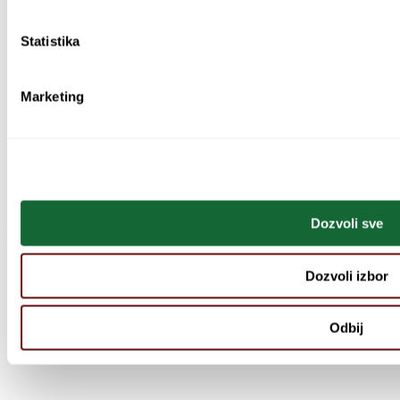
Kontakt
Statistika
Kalemegdanska 18, 78000 Banja Luka, Bosna i Hercegovina
+387 51 462 146
Marketing
+387 51 463 143
fondacija@udruzene-zene.org
Pratite nas na
Facebook
Instagram
Youtube
Dozvoli sve
© 1996 - 2026 Sva autorska prava pripadaju Udružene žene Banja
Luka. Sva prava zadržana.
Dozvoli izbor
Uslovi korištenja
Politika privatnosti
Odbij