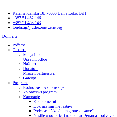
Skip
to
Kalemegdanska 18, 78000 Banja Luka, BiH
content
+387 51 462 146
+387 51 463 143
fondacija@udruzene-zene.org
Donirajte
Početna
O nama
Misija i rad
Upravni odbor
Naš tim
Donatori
Mreže i partnerstva
Galerija
Programi
Rodno zasnovano nasilje
Volonterski program
Kampanje
Ko ako ne mi
Dok nas smrt ne rastavi
Podcast: “Ako ćutimo, one su same”
Nasilje u porodici i nasilje nad ženama – odgovor