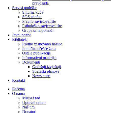
pravosuđa
Servisi podrške
Sigurna kuća
SOS telefon
Pravno savjetovalište
Psihološko savjetovalište
Grupe samopomoći
Javni pozivi
Biblioteka
Rodno zasnovano nasilje
Političko učešće žena
Ostale publikacije
Informativni materijal
Dokumenti
Godišnji izvještaji
Strateški planovi
Newsletteri
Kontakt
Početna
O nama
Misija i rad
Upravni odbor
Naš tim
Donatori