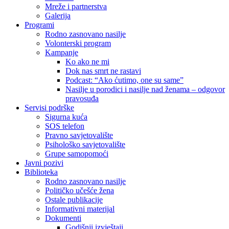
Mreže i partnerstva
Galerija
Programi
Rodno zasnovano nasilje
Volonterski program
Kampanje
Ko ako ne mi
Dok nas smrt ne rastavi
Podcast: “Ako ćutimo, one su same”
Nasilje u porodici i nasilje nad ženama – odgovor
pravosuđa
Servisi podrške
Sigurna kuća
SOS telefon
Pravno savjetovalište
Psihološko savjetovalište
Grupe samopomoći
Javni pozivi
Biblioteka
Rodno zasnovano nasilje
Političko učešće žena
Ostale publikacije
Informativni materijal
Dokumenti
Godišnji izvještaji