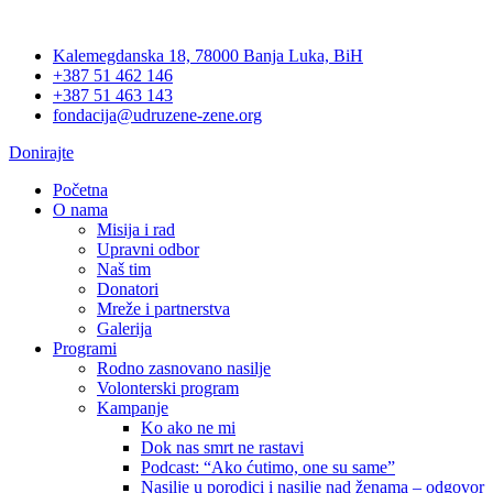
Skip
to
Kalemegdanska 18, 78000 Banja Luka, BiH
content
+387 51 462 146
+387 51 463 143
fondacija@udruzene-zene.org
Donirajte
Početna
O nama
Misija i rad
Upravni odbor
Naš tim
Donatori
Mreže i partnerstva
Galerija
Programi
Rodno zasnovano nasilje
Volonterski program
Kampanje
Ko ako ne mi
Dok nas smrt ne rastavi
Podcast: “Ako ćutimo, one su same”
Nasilje u porodici i nasilje nad ženama – odgovor