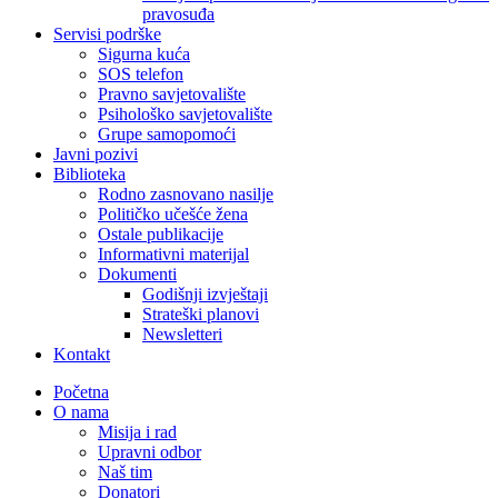
pravosuđa
Servisi podrške
Sigurna kuća
SOS telefon
Pravno savjetovalište
Psihološko savjetovalište
Grupe samopomoći
Javni pozivi
Biblioteka
Rodno zasnovano nasilje
Političko učešće žena
Ostale publikacije
Informativni materijal
Dokumenti
Godišnji izvještaji
Strateški planovi
Newsletteri
Kontakt
Početna
O nama
Misija i rad
Upravni odbor
Naš tim
Donatori