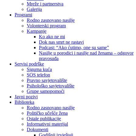
Mreže i partnerstva
Galerija
Programi
Rodno zasnovano nasilje
Volonterski program
Kampanje
Ko ako ne mi
Dok nas smrt ne rastavi
Podcast: “Ako ćutimo, one su same”
Nasilje u porodici i nasilje nad ženama – odgovor
pravosuđa
Servisi podrške
Sigurna kuća
SOS telefon
Pravno savjetovalište
Psihološko savjetovalište
Grupe samopomoći
Javni pozivi
Biblioteka
Rodno zasnovano nasilje
Političko učešće žena
Ostale publikacije
Informativni materijal
Dokumenti
Godišnji izvještaji