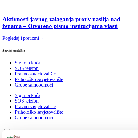
Aktivnosti javnog zalaganja protiv nasilja nad
ženama – Otvoreno pismo institucijama vlasti
Pogledaj i preuzmi »
Servisi podrške
Sigurna kuća
SOS telefon
Pravno savjetovalište
Psihološko savjetovalište
Grupe samopomoći
Sigurna kuća
SOS telefon
Pravno savjetovalište
Psihološko savjetovalište
Grupe samopomoći
Programi