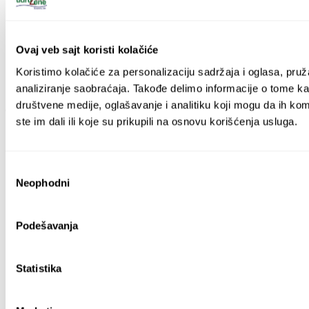
Rodno zasnovano nasilje
Volonterski program
Kampanje
Ovaj veb sajt koristi kolačiće
Rodno zasnovano nasilje
Volonterski program
Koristimo kolačiće za personalizaciju sadržaja i oglasa, pruž
Kampanje
analiziranje saobraćaja. Takođe delimo informacije o tome kak
društvene medije, oglašavanje i analitiku koji mogu da ih ko
O nama
ste im dali ili koje su prikupili na osnovu korišćenja usluga.
Misija i rad
Upravni odbor
Naš tim
Избор
Donatori
Neophodni
сагласности
Mreže i partnerstva
Galerija
Misija i rad
Podešavanja
Upravni odbor
Naš tim
Donatori
Statistika
Mreže i partnerstva
Galerija