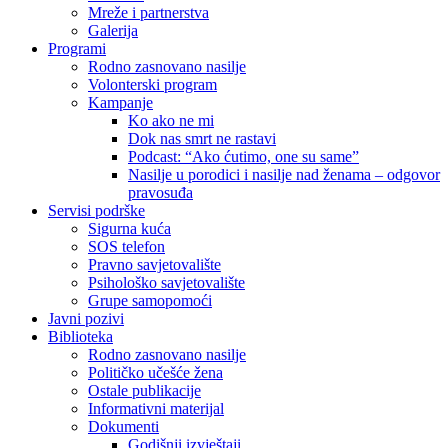
Mreže i partnerstva
Galerija
Programi
Rodno zasnovano nasilje
Volonterski program
Kampanje
Ko ako ne mi
Dok nas smrt ne rastavi
Podcast: “Ako ćutimo, one su same”
Nasilje u porodici i nasilje nad ženama – odgovor
pravosuđa
Servisi podrške
Sigurna kuća
SOS telefon
Pravno savjetovalište
Psihološko savjetovalište
Grupe samopomoći
Javni pozivi
Biblioteka
Rodno zasnovano nasilje
Političko učešće žena
Ostale publikacije
Informativni materijal
Dokumenti
Godišnji izvještaji