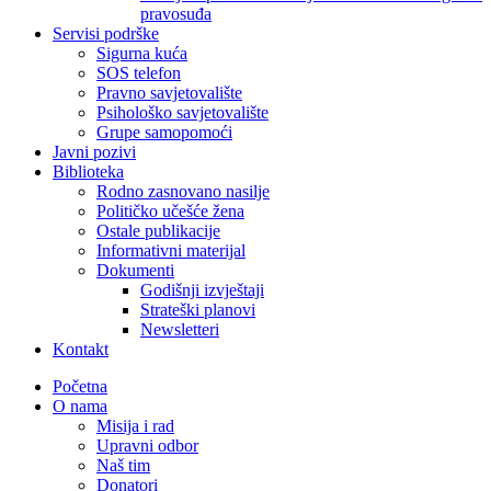
pravosuđa
Servisi podrške
Sigurna kuća
SOS telefon
Pravno savjetovalište
Psihološko savjetovalište
Grupe samopomoći
Javni pozivi
Biblioteka
Rodno zasnovano nasilje
Političko učešće žena
Ostale publikacije
Informativni materijal
Dokumenti
Godišnji izvještaji
Strateški planovi
Newsletteri
Kontakt
Početna
O nama
Misija i rad
Upravni odbor
Naš tim
Donatori