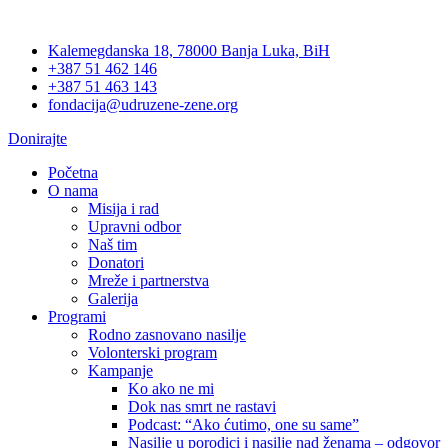
Skip
to
Kalemegdanska 18, 78000 Banja Luka, BiH
content
+387 51 462 146
+387 51 463 143
fondacija@udruzene-zene.org
Donirajte
Početna
O nama
Misija i rad
Upravni odbor
Naš tim
Donatori
Mreže i partnerstva
Galerija
Programi
Rodno zasnovano nasilje
Volonterski program
Kampanje
Ko ako ne mi
Dok nas smrt ne rastavi
Podcast: “Ako ćutimo, one su same”
Nasilje u porodici i nasilje nad ženama – odgovor